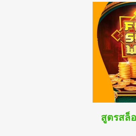
สูตรสล็