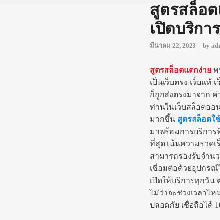
สูตรสล็อต
เปิดบริการ
มีนาคม 22, 2023
-
by
ad
สูตรสล็อตแตกง่าย
พบ
เป็นเว็บตรง เว็บแท้
ก็ถูกส่งตรงมาจาก ค่า
ท่านในเว็บสล็อตออน
มากขึ้น
สูตรสล็อตใช้
มาพร้อมการบริการที
ที่สุด เน้นความรวด
สามารถรองรับจำนวนนั
เชื่อมต่อด้วยอุปกรณ์
เปิดให้บริการทุกวัน
ไม่ว่าจะช่วงเวลาไห
ปลอดภัย เชื่อถือได้