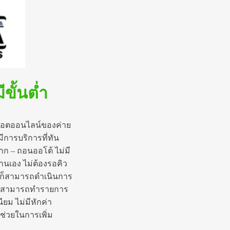
ขั้นต่ำ
สล็อตออนไลน์ของค่าย
ีการบริการที่ทัน
ก – ถอนออโต้ ไม่มี
่านเอง ไม่ต้องรอคิว
ยๆ ก็สามารถดำเนินการ
ุดๆ สามารถทำรายการ
ยม ไม่มีหักค่า
ช่วยในการเพิ่ม