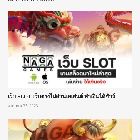
เว็บ SLOT เว็บตรงไม่ผ่านเอเย่นต์ ทำเงินได้ชัวร์
เมษายน 25, 2023