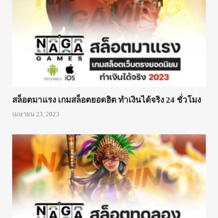
สล็อตมาแรง เกมสล็อตยอดฮิต ทำเงินได้จริง 24 ชั่วโมง
เมษายน 23, 2023