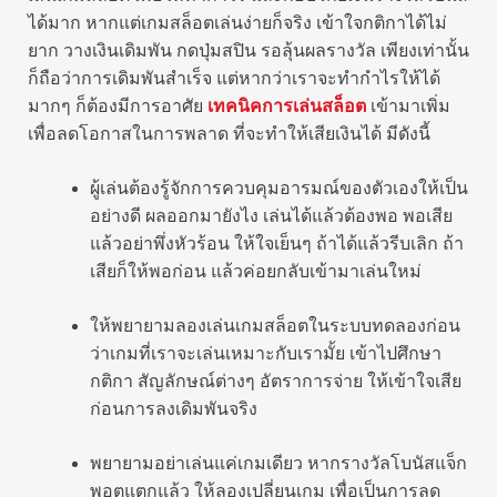
ได้มาก หากแต่เกมสล็อตเล่นง่ายก็จริง เข้าใจกติกาได้ไม่
ยาก วางเงินเดิมพัน กดปุ่มสปิน รอลุ้นผลรางวัล เพียงเท่านั้น
ก็ถือว่าการเดิมพันสำเร็จ แต่หากว่าเราจะทำกำไรให้ได้
มากๆ ก็ต้องมีการอาศัย
เทคนิคการเล่นสล็อต
เข้ามาเพิ่ม
เพื่อลดโอกาสในการพลาด ที่จะทำให้เสียเงินได้ มีดังนี้
ผู้เล่นต้องรู้จักการควบคุมอารมณ์ของตัวเองให้เป็น
อย่างดี ผลออกมายังไง เล่นได้แล้วต้องพอ พอเสีย
แล้วอย่าพึ่งหัวร้อน ให้ใจเย็นๆ ถ้าได้แล้วรีบเลิก ถ้า
เสียก็ให้พอก่อน แล้วค่อยกลับเข้ามาเล่นใหม่
ให้พยายามลองเล่นเกมสล็อตในระบบทดลองก่อน
ว่าเกมที่เราจะเล่นเหมาะกับเรามั้ย เข้าไปศึกษา
กติกา สัญลักษณ์ต่างๆ อัตราการจ่าย ให้เข้าใจเสีย
ก่อนการลงเดิมพันจริง
พยายามอย่าเล่นแค่เกมเดียว หากรางวัลโบนัสแจ็ก
พอตแตกแล้ว ให้ลองเปลี่ยนเกม เพื่อเป็นการลด