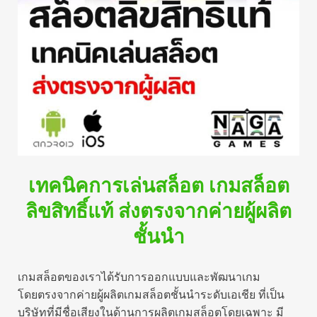
เทคนิคการเล่นสล็อต เกมสล็อต
ลิขสิทธิ์แท้ ส่งตรงจากค่ายผู้ผลิต
ชั้นนำ
เกมสล็อตของเราได้รับการออกแบบและพัฒนาเกม
โดยตรงจากค่ายผู้ผลิตเกมสล็อตชั้นนำระดับเอเชีย ที่เป็น
บริษัทที่มีชื่อเสียงในด้านการผลิตเกมสล็อตโดยเฉพาะ มี