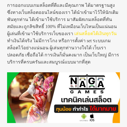
การออกแบบเกมสล็อตที่ดีและมีคุณภาพ ได้มาตรฐานสูง
ซึ่งทางเว็บสล็อตออนไลน์ของเรา ได้นำเข้ามาไว้ให้นักเดิม
พันทุกท่าน ได้เข้ามาใช้บริการ มาสัมผัสเกมสล็อตที่ทัน
สมัยและถูกลิขสิทธิ์ 100% ที่ไม่เหมือนเว็บไหนเป็นแน่นอน
ผู้เล่นที่เข้ามาใช้บริการเว็บของเรา
เล่นสล็อตได้เงินทุกวัน
ทำเงินได้จริง ไม่มีการโกง หรือการตั้งค่า set ระบบเกม
สล็อตไว้อย่างแน่นอน ผู้เล่นทุกท่านวางใจได้ เว็บเรา
ปลอดภัย เชื่อถือได้ การเงินก็มั่นคงมาก เป็นเว็บใหญ่ มีการ
บริการที่ครบครันและสมบูรณ์แบบมากที่สุด