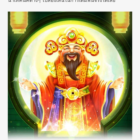
นำเทคนิคต่างๆ ไปลองเล่นในการเดิมพันจริงได้เลย