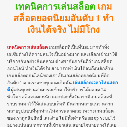
เทคนิคการเล่นสล็อต
เกม
สล็อตยอดนิยมอันดับ 1 ทำ
เงินได้จริง ไม่มีโกง
เทคนิคการเล่นสล็อต
เกมสล็อตที่เป็นที่นิยมมากทั่วทั้ง
เอเชียต่างให้ความสนใจเป็นอย่างมาก และเลือกเข้ามาใช้
บริการกันอย่างล้นหลาม ต่างพากันการันตีว่าเกมสล็อต
ออนไลน์ ทำเงินได้จริง สามารถทำเงินได้จนถึงหลักล้าน
เกมสล็อตออนไลน์ของเราเป็นเกมสล็อตยอดนิยมที่ติด
อันดับ 1 มาแรงแซงทุกเกมเดิมพัน
เล่นสล็อตเวลาไหนแตก
ดี
ผู้เล่นทุกท่านสามารถเข้ามาใช้บริการได้ตลอด 24
ชั่วโมง สล็อตแตกหนัก แตกบ่อยทั้งวัน เรามีเกมสล็อตที่
รวบรวมมาไว้ให้เล่นแบบเต็มที่ มีหลากหลายแนว หลาก
หลายรูปแบบที่ทุกท่านไม่ควรพลาดเลย เพราะเกมสล็อต
ของเราถูกลิขสิทธิ์ เล่นง่าย ไม่มีตั้งค่าหรือ set up ระบบไว้
อย่างแน่นอน ทุกท่านที่เข้ามาเล่น สบายใจหายห่วงได้เลย