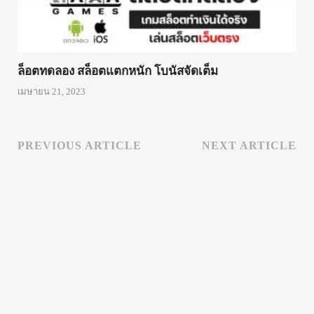
ล็อตทดลอง สล็อตแตกหนัก โบนัสจัดเต็ม
เมษายน 21, 2023
PREVIOUS ARTICLE
NEXT ARTICLE
สูตรสล็อตแตกง่าย ทำเงินได้
สล็อตใหม่มาแรง แซงทุก
จริง การบริการครบครัน
เกม เว็บตรง ลุ้นรางวัลหลัก
เปิดบริการ 24 ชั่วโมง
ล้าน
About admin
View all posts by admin
→