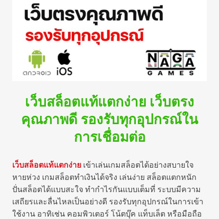
เว็บสล็อตแท้แตกง่าย เว็บตรง
คุณภาพดี รองรับทุกอุปกรณ์ใน
การเชื่อมต่อ
เว็บสล็อตแท้แตกง่าย
เข้าเล่นเกมสล็อตได้อย่างสบายใจ
หายห่วง เกมสล็อตทำเงินได้จริง เล่นง่าย สล็อตแตกหนัก
ปั่นสล็อตได้แบบสะใจ ทำกำไรกันแบบเต็มที่ ระบบมีความ
เสถียรและลื่นไหลเป็นอย่างดี รองรับทุกอุปกรณ์ในการเข้า
ใช้งาน อาทิเช่น คอมพิวเตอร์ โน้ตบุ๊ค แท็บเล็ต หรือมือถือ