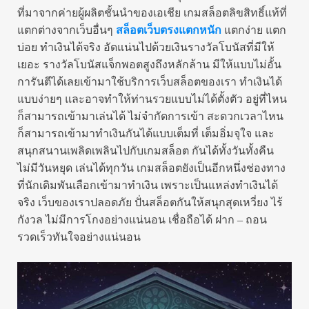
ที่มาจากค่ายผู้ผลิตชั้นนำของเอเชีย เกมสล็อตลิขสิทธิ์แท้ที่
แตกต่างจากเว็บอื่นๆ
สล็อตเว็บตรงแตกหนัก
แตกง่าย แตก
บ่อย ทำเงินได้จริง อัดแน่นไปด้วยเงินรางวัลโบนัสที่มีให้
เยอะ รางวัลโบนัสแจ็กพอตสูงถึงหลักล้าน มีให้แบบไม่อั้น
การันตีได้เลยเข้ามาใช้บริการเว็บสล็อตของเรา ทำเงินได้
แบบง่ายๆ และอาจทำให้ท่านรวยแบบไม่ได้ตั้งตัว อยู่ที่ไหน
ก็สามารถเข้ามาเล่นได้ ไม่จำกัดการเข้า สะดวกเวลาไหน
ก็สามารถเข้ามาทำเงินกันได้แบบเต็มที่ เต็มอิ่มจุใจ และ
สนุกสนานเพลิดเพลินไปกับเกมสล็อต กันได้ทั้งวันทั้งคืน
ไม่มีวันหยุด เล่นได้ทุกวัน เกมสล็อตยังเป็นอีกหนึ่งช่องทาง
ที่นักเดิมพันเลือกเข้ามาทำเงิน เพราะเป็นแหล่งทำเงินได้
จริง เว็บของเราปลอดภัย ปั่นสล็อตกันให้สนุกสุดเหวี่ยง ไร้
กังวล ไม่มีการโกงอย่างแน่นอน เชื่อถือได้ ฝาก – ถอน
รวดเร็วทันใจอย่างแน่นอน