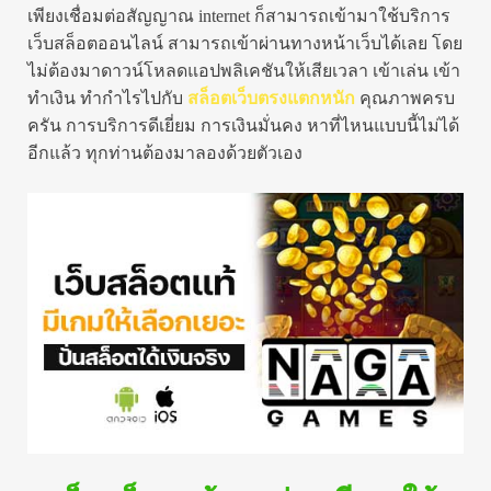
เพียงเชื่อมต่อสัญญาณ internet ก็สามารถเข้ามาใช้บริการ
เว็บสล็อตออนไลน์ สามารถเข้าผ่านทางหน้าเว็บได้เลย โดย
ไม่ต้องมาดาวน์โหลดแอปพลิเคชันให้เสียเวลา เข้าเล่น เข้า
ทำเงิน ทำกำไรไปกับ
สล็อตเว็บตรงแตกหนัก
คุณภาพครบ
ครัน การบริการดีเยี่ยม การเงินมั่นคง หาที่ไหนแบบนี้ไม่ได้
อีกแล้ว ทุกท่านต้องมาลองด้วยตัวเอง