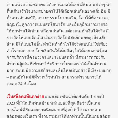
ตามแนวความชอบของตัวท่านเองได้เลย มีธีมเกมสวยๆ น่า
ตื่นเต้น เร้าใจและสบายตาให้ได้เลือกเล่นกันอย่างเต็มอิ่ม มี
ทั้งแนวล่าสมบัติ, อารยธรรมโบราณจีน, โลกใต้ท้องทะเล,
อัญมณี, ลูกกวาดแบบสดใสน่ารัก และอื่นๆอีกมากมายรอ
ให้ทุกท่านได้เข้ามาเลือกเล่นกัน แต่ละเกมทำเงินได้จริง มี
รางวัลให้แบบจัดเต็ม เงินรางวัลโบนัสแจ็กพอตสูงถึงหลัก
ล้าน มีให้แบบไม่อั้น ทำเงินทำกำไรได้จริงแบบไม่ใช่เพียง
คำโฆษณา กอบโกยเงินกันให้เต็มอิ่มจุใจได้เลย มาพร้อม
การบริการที่ครบวงจรและระบบสุดล้ำ ที่สามารถรองรับ
จำนวนผู้เล่น ที่เข้ามาใช้บริการเว็บของเราได้เป็นจำนวน
มาก ระบบมีความเสถียรและลื่นไหลเป็นอย่างดี มีระบบฝาก
– ถอนอัตโนมัติที่รวดเร็วทันใจ สามารถทำรายการได้
ตลอด 24 ชั่วโมง
เว็บสล็อตแท้แตกง่าย
เกมสล็อตชั้นนำติดอันดับ 1 ของปี
2023 ที่มีนักเดิมพันเข้ามาเล่นเยอะที่สุด ถือว่าเป็นเกม
ออนไลน์ที่ฮิตและยอดนิยมมากที่สุดก็ว่าได้ เพราะเกม
สล็อตของเว็บเรา ที่รวบรวมมาให้ทุกท่านนั้นเป็นเกมสล็อต