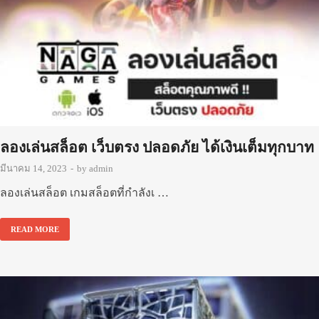
ลองเล่นสล็อต เว็บตรง ปลอดภัย ได้เงินเต็มทุกบาท
มีนาคม 14, 2023
-
by
admin
ลองเล่นสล็อต เกมสล็อตที่กำลังเ …
READ MORE