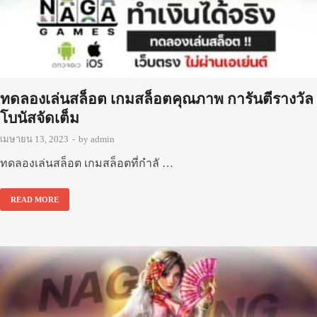
ทดลองเล่นสล็อต เกมสล็อตคุณภาพ การันตีรางวัล
โบนัสจัดเต็ม
เมษายน 13, 2023
-
by
admin
ทดลองเล่นสล็อต เกมสล็อตที่กำลั …
READ MORE